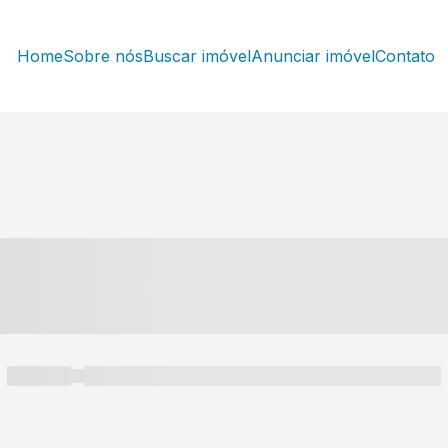
Home
Sobre nós
Buscar imóvel
Anunciar imóvel
Contato
----- ---- ---- -- ----
----- -----
----- ----- -- ------ ---- ---- -- ----- ----- ----- --- ------