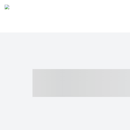
----- ----- -- -
- ------