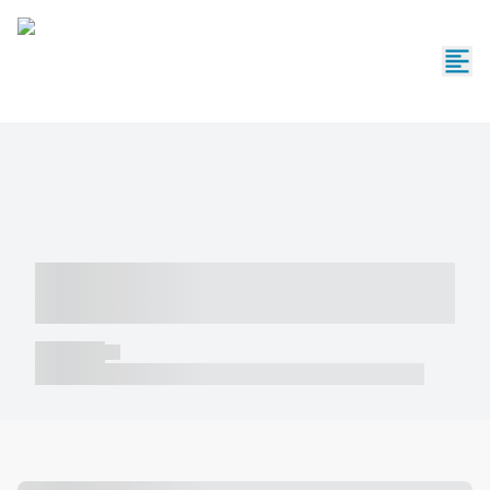
----- ----- -- ------ ---- ---- -- ----- -----
----- --- ------
----- -----
----- ----- -- ------ ---- ---- -- ----- ----- ----- --- ------