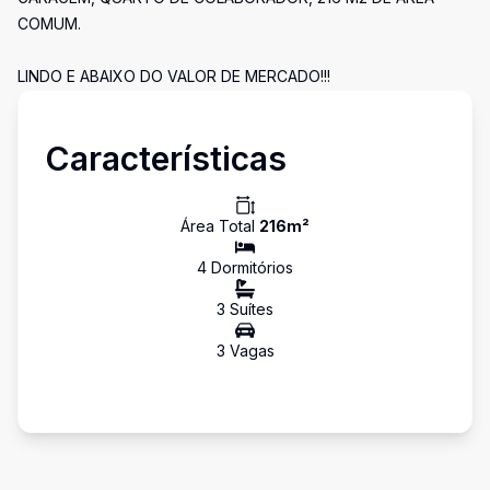
COMUM.
LINDO E ABAIXO DO VALOR DE MERCADO!!!
Características
Área Total
216
m²
4
Dormitório
s
3
Suíte
s
3
Vaga
s