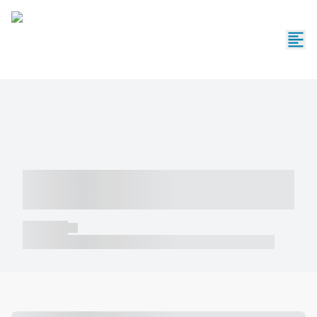
----- ----- -- ------ ---- ---- -- ----- -----
----- --- ------
----- -----
----- ----- -- ------ ---- ---- -- ----- ----- ----- --- ------