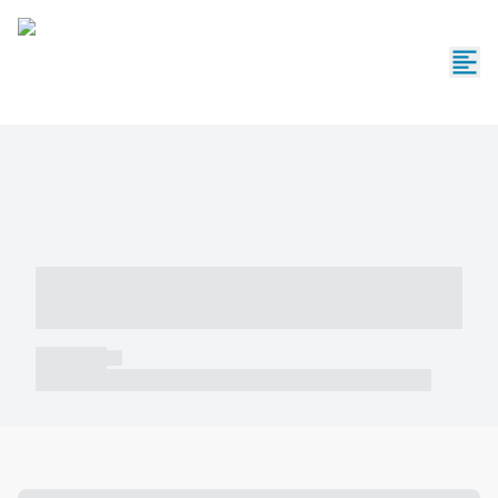
----- ----- -- ------ ---- ---- -- ----- -----
----- --- ------
----- -----
----- ----- -- ------ ---- ---- -- ----- ----- ----- --- ------