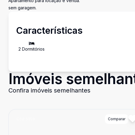
Apartamento para locação e venda.
sem garagem.
Características
2
Dormitório
s
Imóveis semelhan
Confira imóveis semelhantes
Cód:
5859
Comparar