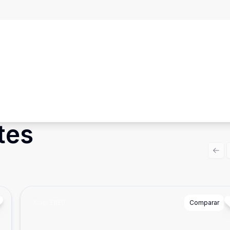
tes
Prev
Cód:
5850
Comparar