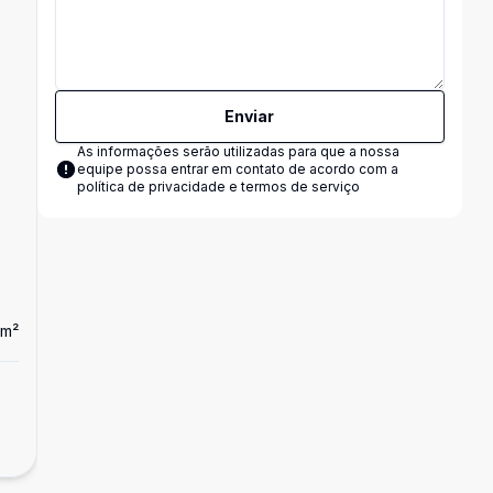
Enviar
As informações serão utilizadas para que a nossa
equipe possa entrar em contato de acordo com a
política de privacidade e termos de serviço
m²
Dorm
2
Apartamento
...
R$ 300.000,00
SÃO BERNARDO DO CAMPO - SP