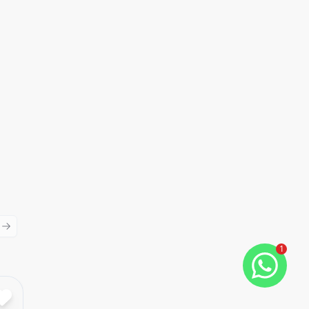
ious slide
Next slide
1
Cód:
5822
Comparar