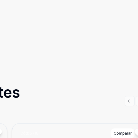
tes
Prev
Cód:
5718
Comparar