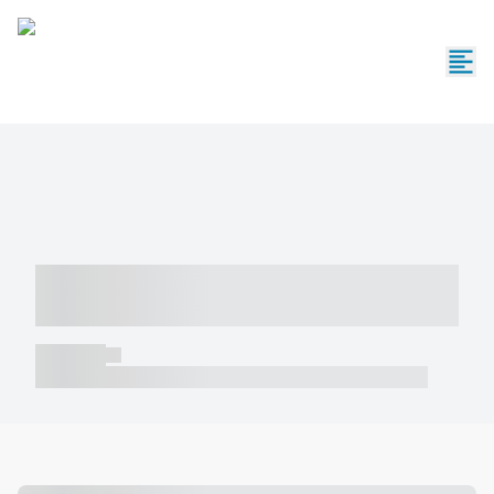
----- ----- -- ------ ---- ---- -- ----- -----
----- --- ------
----- -----
----- ----- -- ------ ---- ---- -- ----- ----- ----- --- ------