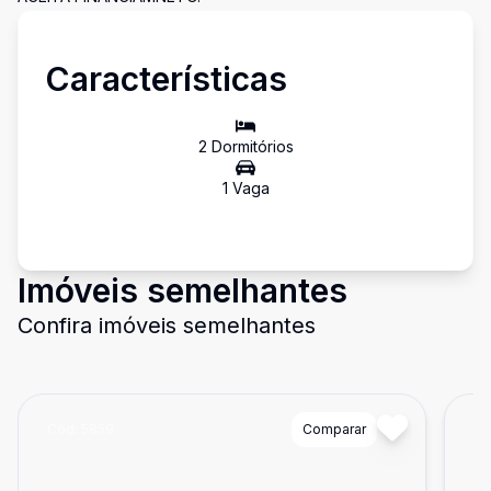
Características
2
Dormitório
s
1
Vaga
Imóveis semelhantes
Confira imóveis semelhantes
Cód:
5859
Comparar
Có