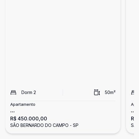
Dorm
2
50
m²
Apartamento
Apa
...
...
R$ 450.000,00
R$
SÃO BERNARDO DO CAMPO - SP
SÃO