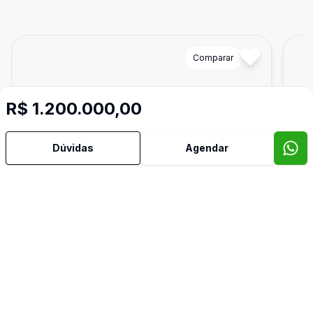
Cód:
4816
Comparar
Có
R$ 1.200.000,00
Dúvidas
Agendar
125
m²