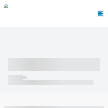
----- ----- -- ------ ---- ---- -- ----- -----
----- --- ------
----- -----
----- ----- -- ------ ---- ---- -- ----- ----- ----- --- ------