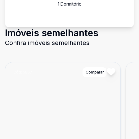
1
Dormitório
Imóveis semelhantes
Confira imóveis semelhantes
Cód:
5857
Comparar
Có