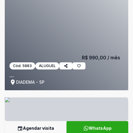
R$ 990,00
/ mês
Cód:
5883
ALUGUEL
...
DIADEMA - SP
Agendar visita
WhatsApp