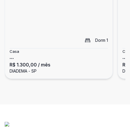
Dorm
1
Casa
Cas
...
...
R$ 1.300,00
/ mês
R$ 
DIADEMA - SP
DIA