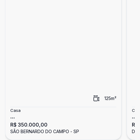
125
m²
Casa
Cas
...
...
R$ 350.000,00
R$
SÃO BERNARDO DO CAMPO - SP
DIA