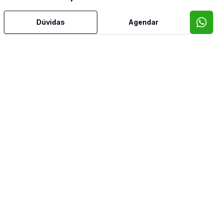
Dúvidas
Agendar
Dorm
1
Casa
...
R$ 810.000,00
SÃO BERNARDO DO CAMPO - SP