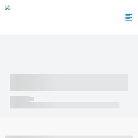
----- ----- -- ------ ---- ---- -- ----- -----
----- --- ------
----- -----
----- ----- -- ------ ---- ---- -- ----- ----- ----- --- ------