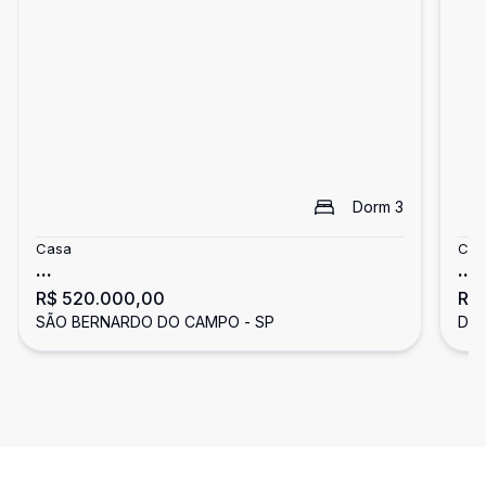
Dorm
3
Casa
Cas
...
...
R$ 520.000,00
R$
SÃO BERNARDO DO CAMPO - SP
DIA