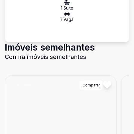
1
Suíte
1
Vaga
Imóveis semelhantes
Confira imóveis semelhantes
Cód:
3765
Comparar
Có