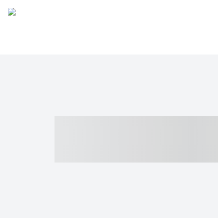
----- ----- -- -
- ------