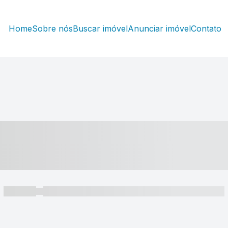
Home
Sobre nós
Buscar imóvel
Anunciar imóvel
Contato
----- ---- ---- -- ----
----- -----
----- ----- -- ------ ---- ---- -- ----- ----- ----- --- ------