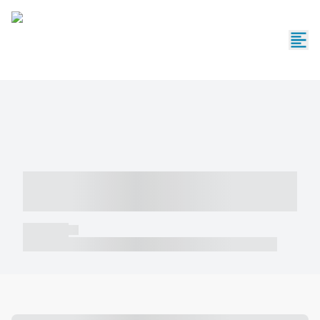
----- ----- -- ------ ---- ---- -- ----- -----
----- --- ------
----- -----
----- ----- -- ------ ---- ---- -- ----- ----- ----- --- ------