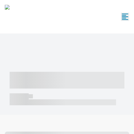
----- ----- -- ------ ---- ---- -- ----- -----
----- --- ------
----- -----
----- ----- -- ------ ---- ---- -- ----- ----- ----- --- ------