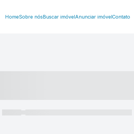
Home
Sobre nós
Buscar imóvel
Anunciar imóvel
Contato
----- ---- ---- -- ----
----- -----
----- ----- -- ------ ---- ---- -- ----- ----- ----- --- ------