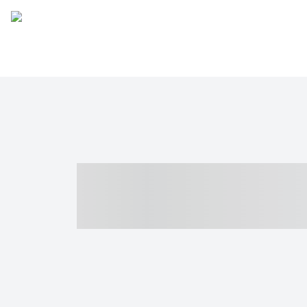
----- ----- -- -
- ------