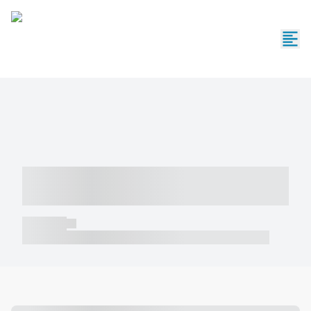
----- ----- -- ------ ---- ---- -- ----- -----
----- --- ------
----- -----
----- ----- -- ------ ---- ---- -- ----- ----- ----- --- ------