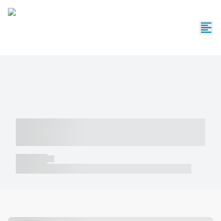
----- ----- -- ------ ---- ---- -- ----- -----
----- --- ------
----- -----
----- ----- -- ------ ---- ---- -- ----- ----- ----- --- ------