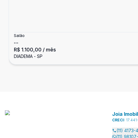
Salão
...
R$ 1.100,00
/ mês
DIADEMA - SP
Joia Imobil
CRECI:
17.441
(11) 4173-
(11) 9810