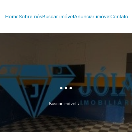
Home
Sobre nós
Buscar imóvel
Anunciar imóvel
Contato
...
Buscar imóvel
...