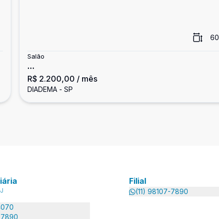
60
Salão
...
R$ 2.200,00
/ mês
DIADEMA - SP
iária
Filial
-J
(11) 98107-7890
4070
7-7890