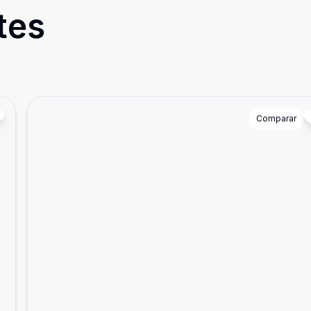
tes
Cód:
5715
Comparar