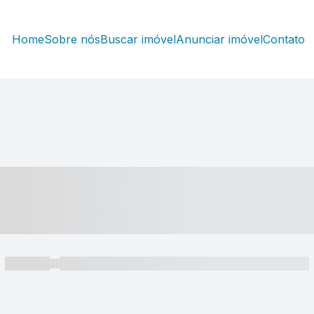
Home
Sobre nós
Buscar imóvel
Anunciar imóvel
Contato
----- ---- ---- -- ----
----- -----
----- ----- -- ------ ---- ---- -- ----- ----- ----- --- ------