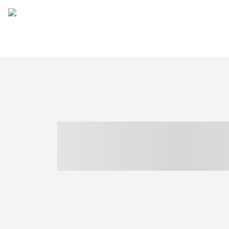
----- ----- -- -
- ------