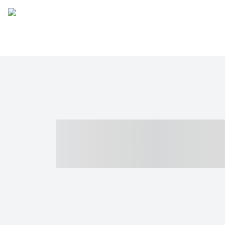
----- ----- -- -
- ------