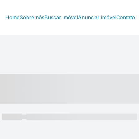
Home
Sobre nós
Buscar imóvel
Anunciar imóvel
Contato
----- ---- ---- -- ----
----- -----
----- ----- -- ------ ---- ---- -- ----- ----- ----- --- ------