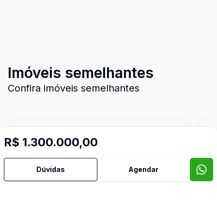
Imóveis semelhantes
Confira imóveis semelhantes
Cód:
5585
Comparar
Có
R$ 1.300.000,00
Dúvidas
Agendar