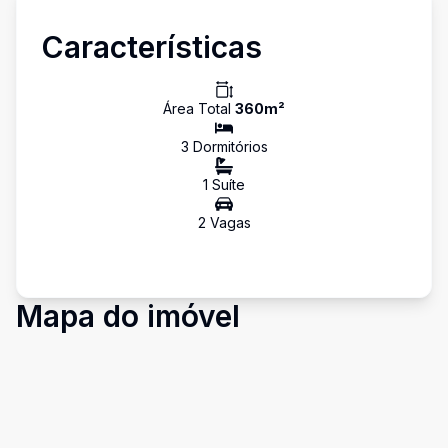
Características
Área Total
360
m²
3
Dormitório
s
1
Suíte
2
Vaga
s
Mapa do imóvel