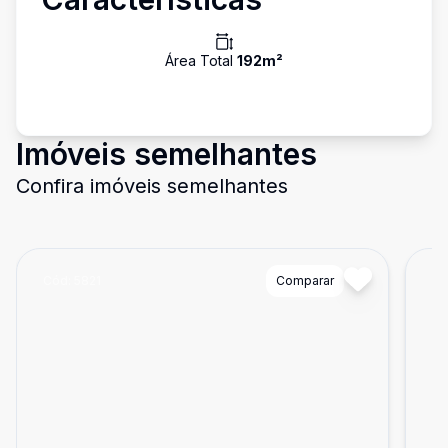
Área Total
192
m²
Imóveis semelhantes
Confira imóveis semelhantes
Cód:
5821
Comparar
Có