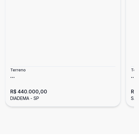
Terreno
Ter
...
...
R$ 440.000,00
R$
DIADEMA - SP
SÃO