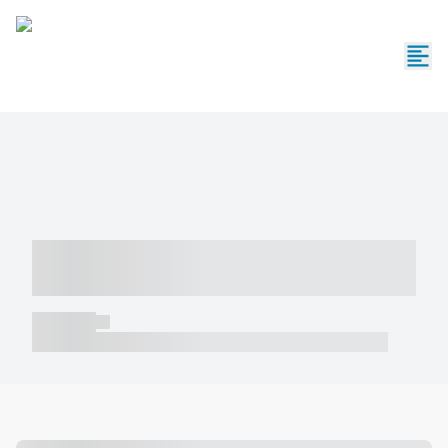
----- ----- -- ------ ---- ---- -- ----- -----
----- --- ------
----- -----
----- ----- -- ------ ---- ---- -- ----- ----- ----- --- ------