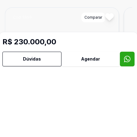
Cód:
5859
Comparar
Có
R$ 230.000,00
Dúvidas
Agendar
Dorm
2
50
m²