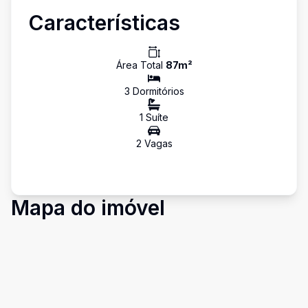
Características
Área Total
87
m²
3
Dormitório
s
1
Suíte
2
Vaga
s
Mapa do imóvel