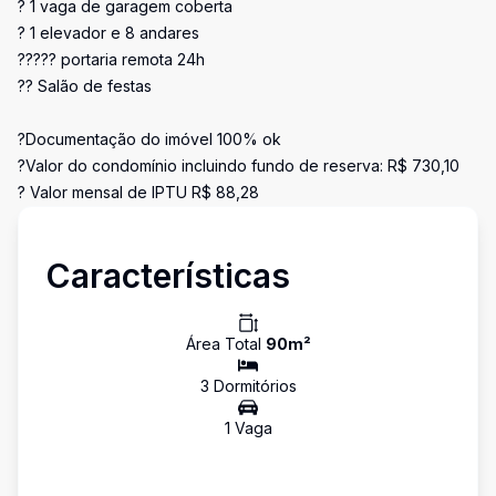
? 1 vaga de garagem coberta
? 1 elevador e 8 andares
????? portaria remota 24h
?? Salão de festas
?Documentação do imóvel 100% ok
?Valor do condomínio incluindo fundo de reserva: R$ 730,10
? Valor mensal de IPTU R$ 88,28
Características
Área Total
90
m²
3
Dormitório
s
1
Vaga