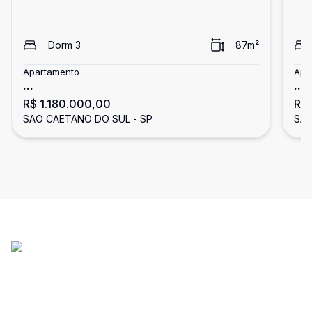
Dorm
3
87
m²
Apartamento
Apa
...
...
R$ 1.180.000,00
R$
SAO CAETANO DO SUL - SP
SÃO