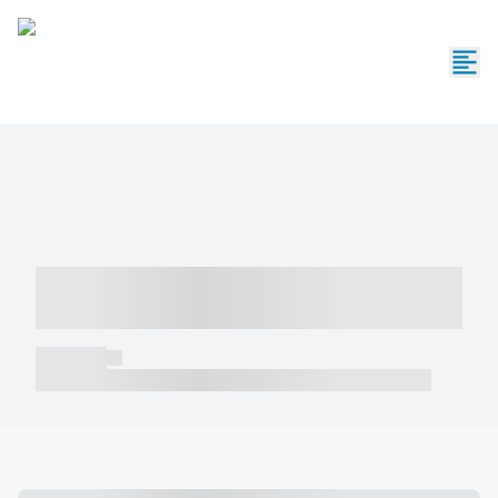
----- ----- -- ------ ---- ---- -- ----- -----
----- --- ------
----- -----
----- ----- -- ------ ---- ---- -- ----- ----- ----- --- ------