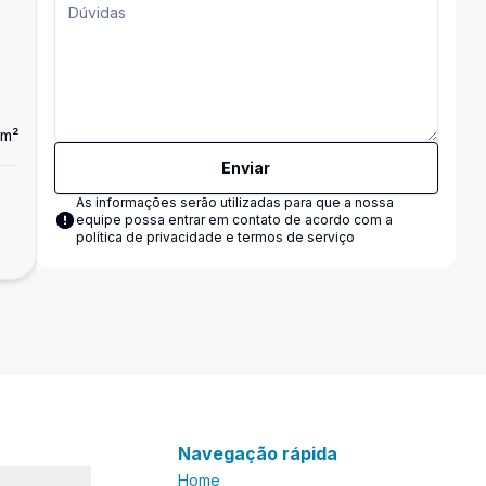
m²
Enviar
Casa
...
As informações serão utilizadas para que a nossa
equipe possa entrar em contato de acordo com a
R$ 750.000,00
política de privacidade e termos de serviço
SÃO BERNARDO DO CAMPO - SP
Navegação rápida
Home