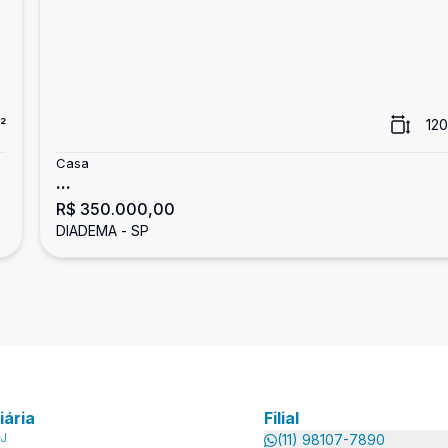
²
120
Casa
...
R$ 350.000,00
DIADEMA - SP
iária
Filial
-J
(11) 98107-7890