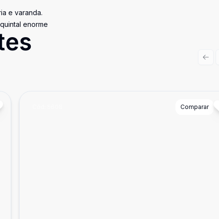
ria e varanda.
 quintal enorme
tes
Prev
Cód:
5608
Comparar