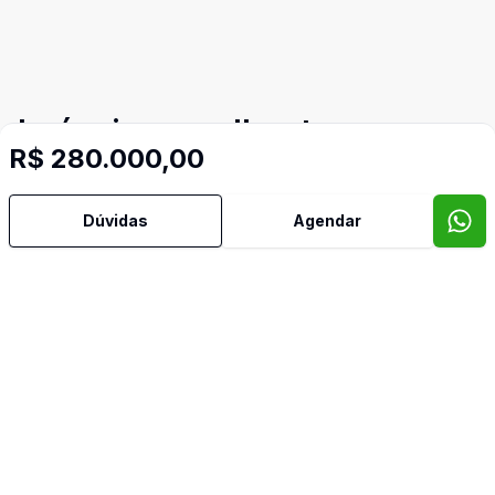
Imóveis semelhantes
R$ 280.000,00
Confira imóveis semelhantes
Dúvidas
Agendar
Cód:
5765
Comparar
Có