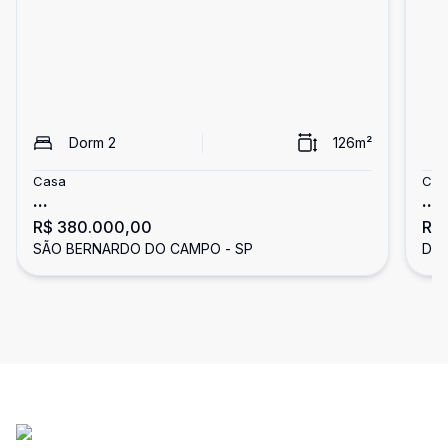
Dorm
2
126
m²
Casa
Cas
...
...
R$ 380.000,00
R$
SÃO BERNARDO DO CAMPO - SP
DIA