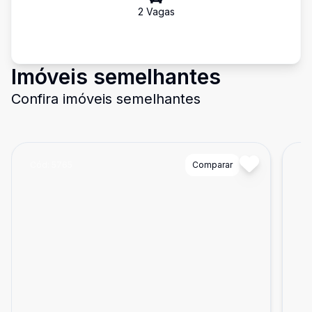
2
Vaga
s
Imóveis semelhantes
Confira imóveis semelhantes
Cód:
5765
Comparar
Có