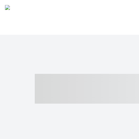
----- ----- -- -
- ------