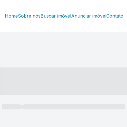
Home
Sobre nós
Buscar imóvel
Anunciar imóvel
Contato
----- ---- ---- -- ----
----- -----
----- ----- -- ------ ---- ---- -- ----- ----- ----- --- ------