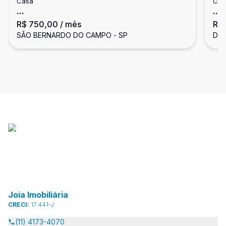
Casa
Cas
...
...
R$ 750,00
/ mês
R$
SÃO BERNARDO DO CAMPO - SP
DIA
Joia Imobiliária
CRECI:
17.441-J
(11) 4173-4070