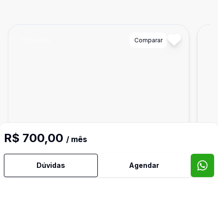
Cód:
4872
Comparar
Có
R$ 700,00
/ mês
Dúvidas
Agendar