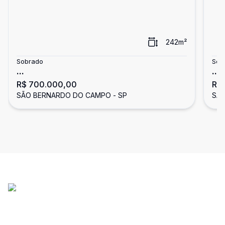
242
m²
Sobrado
Sob
...
...
R$ 700.000,00
R$
SÃO BERNARDO DO CAMPO - SP
SÃO