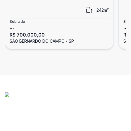
242
m²
Sobrado
Sob
...
...
R$ 700.000,00
R$
SÃO BERNARDO DO CAMPO - SP
SÃO