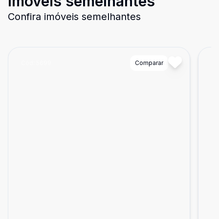
Imóveis semelhantes
Confira imóveis semelhantes
Cód:
5699
Comparar
Có