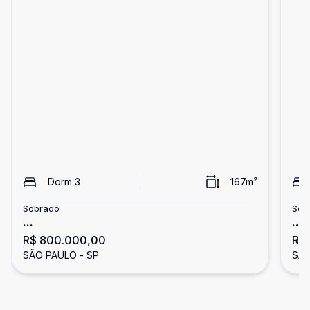
Dorm
3
167
m²
Sobrado
Sob
...
...
R$ 800.000,00
R$
SÃO PAULO - SP
SÃO