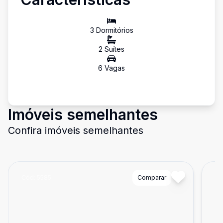
3
Dormitório
s
2
Suíte
s
6
Vaga
s
Imóveis semelhantes
Confira imóveis semelhantes
Cód:
5585
Comparar
Có