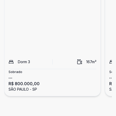
Dorm
3
167
m²
Sobrado
Sob
...
...
R$ 800.000,00
R$
SÃO PAULO - SP
SÃO