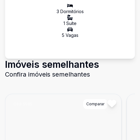
3
Dormitório
s
1
Suíte
5
Vaga
s
Imóveis semelhantes
Confira imóveis semelhantes
Cód:
5585
Comparar
Có